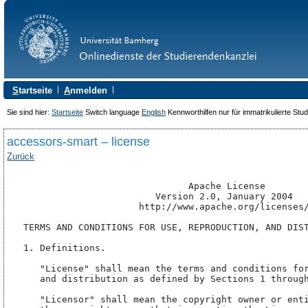
S
tartseite
A
nmelden
Sie sind hier:
Startseite
Switch language
English
Kennworthilfen nur für immatrikulierte Stu
accessors-smart – license
Zurück